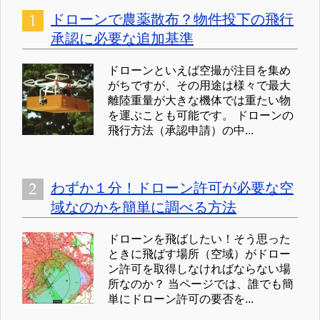
ドローンで農薬散布？物件投下の飛行
承認に必要な追加基準
ドローンといえば空撮が注目を集め
がちですが、その用途は様々で最大
離陸重量が大きな機体では重たい物
を運ぶことも可能です。 ドローンの
飛行方法（承認申請）の中...
わずか１分！ドローン許可が必要な空
域なのかを簡単に調べる方法
ドローンを飛ばしたい！そう思った
ときに飛ばす場所（空域）がドロー
ン許可を取得しなければならない場
所なのか？ 当ページでは、誰でも簡
単にドローン許可の要否を...