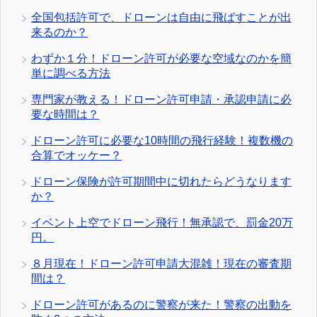
全国包括許可で、ドローンは自由に飛ばすことが出
来るのか？
わずか１分！ドローン許可が必要な空域なのかを簡
単に調べる方法
専門家が教える！ドローン許可申請・承認申請に必
要な時間は？
ドローン許可に必要な10時間の飛行経験！複数機の
合算でオッケー？
ドローン保険が許可期間中に切れたらどうなります
か？
イベント上空でドローン飛行！無承認で、罰金20万
円。
８月現在！ドローン許可申請大混雑！現在の審査期
間は？
ドローン許可があるのに警察が来た！警察の出動を