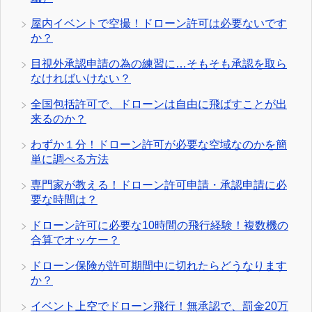
屋内イベントで空撮！ドローン許可は必要ないです
か？
目視外承認申請の為の練習に…そもそも承認を取ら
なければいけない？
全国包括許可で、ドローンは自由に飛ばすことが出
来るのか？
わずか１分！ドローン許可が必要な空域なのかを簡
単に調べる方法
専門家が教える！ドローン許可申請・承認申請に必
要な時間は？
ドローン許可に必要な10時間の飛行経験！複数機の
合算でオッケー？
ドローン保険が許可期間中に切れたらどうなります
か？
イベント上空でドローン飛行！無承認で、罰金20万