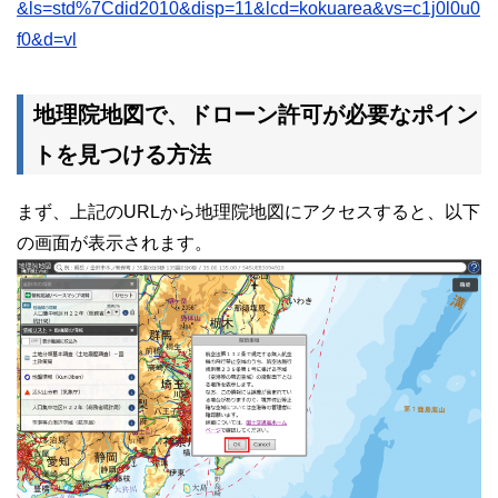
&ls=std%7Cdid2010&disp=11&lcd=kokuarea&vs=c1j0l0u0
f0&d=vl
地理院地図で、ドローン許可が必要なポイン
トを見つける方法
まず、上記のURLから地理院地図にアクセスすると、以下
の画面が表示されます。