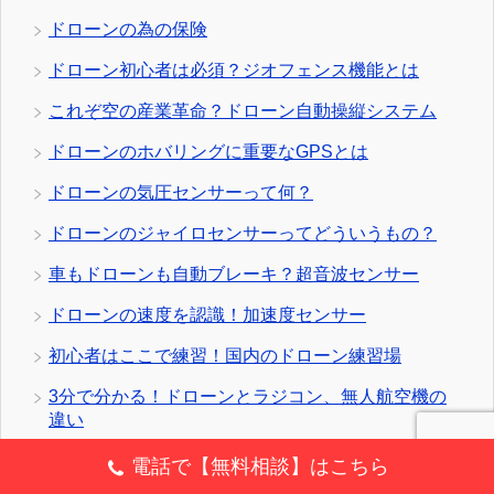
ドローンの為の保険
ドローン初心者は必須？ジオフェンス機能とは
これぞ空の産業革命？ドローン自動操縦システム
ドローンのホバリングに重要なGPSとは
ドローンの気圧センサーって何？
ドローンのジャイロセンサーってどういうもの？
車もドローンも自動ブレーキ？超音波センサー
ドローンの速度を認識！加速度センサー
初心者はここで練習！国内のドローン練習場
3分で分かる！ドローンとラジコン、無人航空機の
違い
ドローンを買う前に要チェック！プロポはモード
電話で【無料相談】はこちら
1？モード2？