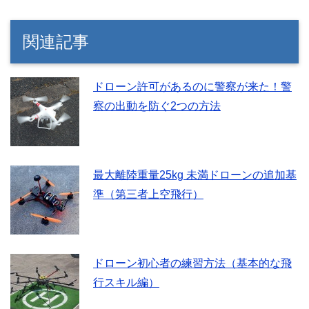
関連記事
ドローン許可があるのに警察が来た！警
察の出動を防ぐ2つの方法
最大離陸重量25kg 未満ドローンの追加基
準（第三者上空飛行）
ドローン初心者の練習方法（基本的な飛
行スキル編）