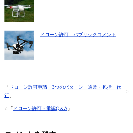
ドローン許可 パブリックコメント
「
ドローン許可申請 3つのパターン 通常・包括・代
行
」
「
ドローン許可・承認Q＆A
」