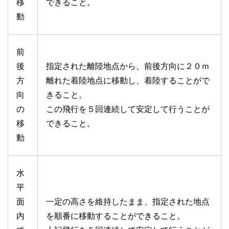
移
できること。
動
前
後
指定された離陸地点から、前後方向に２０ｍ
方
離れた着陸地点に移動し、着陸することがで
向
きること。
の
この飛行を５回連続して安定して行うことが
移
できること。
動
水
平
面
一定の高さを維持したまま、指定された地点
内
を順番に移動することができること。