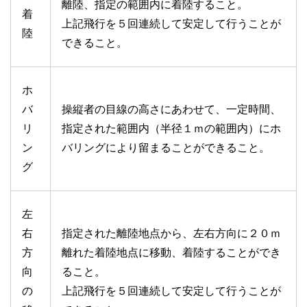
離陸、指定の範囲内に着陸すること。
着
上記飛行を５回連続して安定して行うことが
陸
できること。
ホ
バ
操縦者の目線の高さにあわせて、一定時間、
リ
指定された範囲内（半径１ｍの範囲内）にホ
ン
バリングにより留まることができること。
グ
左
右
指定された離陸地点から、左右方向に２０ｍ
方
離れた着陸地点に移動、着陸することができ
向
ること。
の
上記飛行を５回連続して安定して行うことが