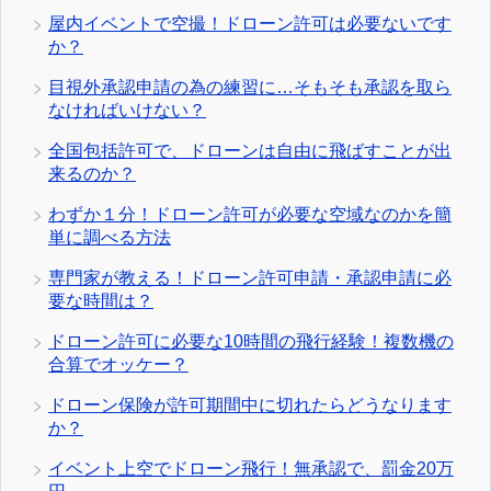
屋内イベントで空撮！ドローン許可は必要ないです
か？
目視外承認申請の為の練習に…そもそも承認を取ら
なければいけない？
全国包括許可で、ドローンは自由に飛ばすことが出
来るのか？
わずか１分！ドローン許可が必要な空域なのかを簡
単に調べる方法
専門家が教える！ドローン許可申請・承認申請に必
要な時間は？
ドローン許可に必要な10時間の飛行経験！複数機の
合算でオッケー？
ドローン保険が許可期間中に切れたらどうなります
か？
イベント上空でドローン飛行！無承認で、罰金20万